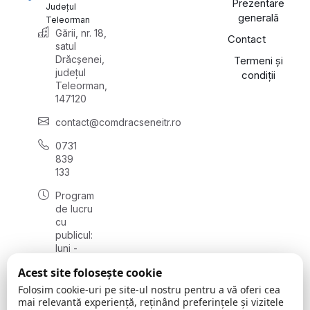
Prezentare
Județul
generală
Teleorman
Gării, nr. 18,
Contact
satul
Drăcșenei,
Termeni și
județul
condiții
Teleorman,
147120
contact@comdracseneitr.ro
0731
839
133
Program
de lucru
cu
publicul:
luni -
vineri
Acest site folosește cookie
08:00 -
16:00
Folosim cookie-uri pe site-ul nostru pentru a vă oferi cea
mai relevantă experiență, reținând preferințele și vizitele