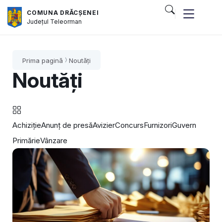
COMUNA DRĂCȘENEI
Județul
Teleorman
Prima pagină
Noutăți
Noutăți
Achiziție
Anunț de presă
Avizier
Concurs
Furnizori
Guvern
Primărie
Vânzare