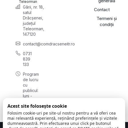
generală
Teleorman
Gării, nr. 18,
Contact
satul
Drăcșenei,
Termeni și
județul
condiții
Teleorman,
147120
contact@comdracseneitr.ro
0731
839
133
Program
de lucru
cu
publicul:
luni -
vineri
Acest site folosește cookie
08:00 -
16:00
Folosim cookie-uri pe site-ul nostru pentru a vă oferi cea
mai relevantă experiență, reținând preferințele și vizitele
dumneavoastră. Prin efectuarea unui click pe butonul