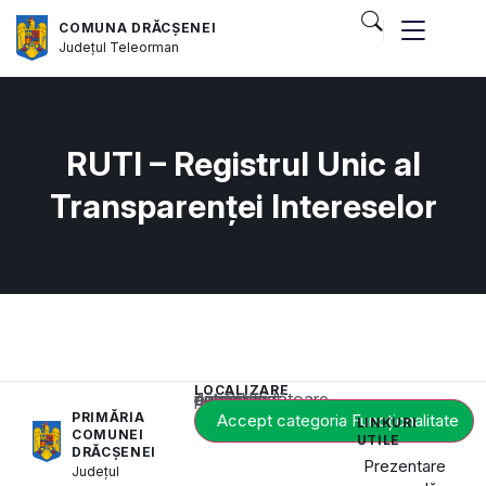
COMUNA DRĂCȘENEI
Județul
Teleorman
RUTI – Registrul Unic al
Transparenței Intereselor
LOCALIZARE
Acest conținut este blocat până când acceptați categoria corespunzătoare de cookie-uri.
PRIMĂRIA
Accept categoria Funcționalitate
LINKURI
COMUNEI
UTILE
DRĂCȘENEI
Prezentare
Județul