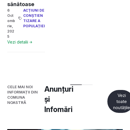
sănătoase
6
ACȚIUNI DE
Oct
CONȘTIEN
omb
TIZARE A
rie,
POPULAȚIEI
202
5
Vezi detalii
CELE MAI NOI
Anunțuri
INFORMAȚII DIN
Vezi
COMUNA
și
toate
NOASTRĂ
noutățil
Infomări