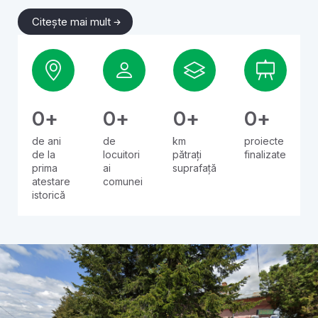
Citește mai mult
0
+
0
+
0
+
0
+
de ani
de
km
proiecte
de la
locuitori
pătrați
finalizate
prima
ai
suprafață
atestare
comunei
istorică