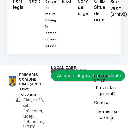
Portal
sgg.gov.ro
R.G.P.D.
Serviciul
GHIDURI
Site
Centrul
legislativ
de
Situații
vechi
de
urgență
de
(arhivă)
resurse
urgență
bibliografice
în
domeniul
guvernării
deschise
LOCALIZARE
Acest conținut este blocat până când acceptați categoria corespunzătoare de cookie-uri.
PRIMĂRIA
Accept categoria Funcționalitate
LINKURI
COMUNEI
UTILE
DRĂCȘENEI
Prezentare
Județul
generală
Teleorman
Gării, nr. 18,
Contact
satul
Drăcșenei,
Termeni și
județul
condiții
Teleorman,
147120