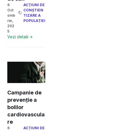
6
ACȚIUNI DE
Oct
CONȘTIEN
omb
TIZARE A
rie,
POPULAȚIEI
202
5
Vezi detalii
Campanie de
prevenție a
bolilor
cardiovascula
re
6
ACȚIUNI DE