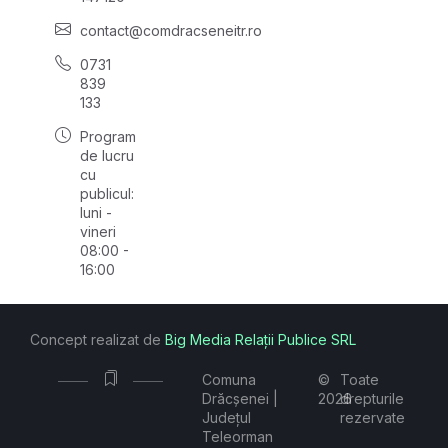
contact@comdracseneitr.ro
0731
839
133
Program
de lucru
cu
publicul:
luni -
vineri
08:00 -
16:00
Concept realizat de
Big Media Relații Publice SRL
Comuna
©
Toate
Drăcșenei |
2026
drepturile
Județul
rezervate
Teleorman