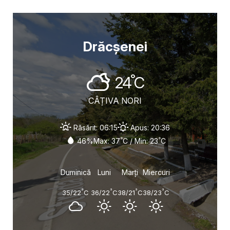
Drăcșenei
°
24
C
CÂȚIVA NORI
Răsărit: 06:15
Apus: 20:36
°
°
46%
Max: 37
C / Min: 23
C
Duminică
Luni
Marți
Miercuri
°
°
°
°
35/22
C
36/22
C
38/21
C
38/23
C