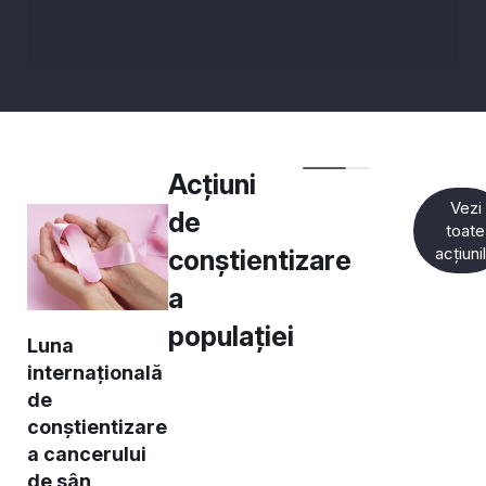
Acțiuni
Vezi
de
toate
acțiuni
conștientizare
a
populației
Luna
internațională
de
conștientizare
a cancerului
de sân