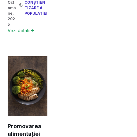
Oct
CONȘTIEN
omb
TIZARE A
rie,
POPULAȚIEI
202
5
Vezi detalii
Promovarea
alimentației