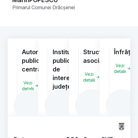
Marin
POPESCU
Primarul Comunei Drăcșenei
Autorități/Instituții
Instituții
Structuri
Înfrățiri
publice
publice
asociative
Vezi
centrale
de
detalii
Vezi
interes
detalii
Vezi
județean
detalii
Vezi
detalii