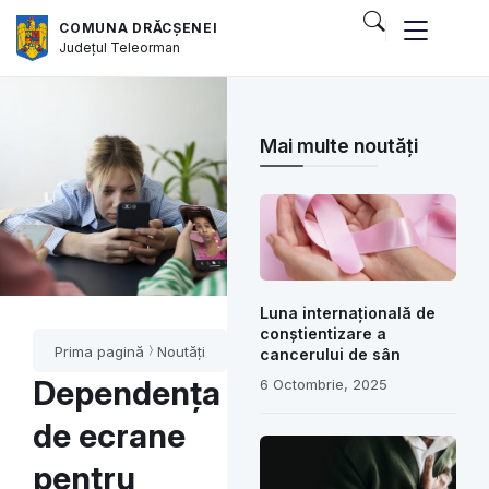
COMUNA DRĂCȘENEI
Județul
Teleorman
Mai multe noutăți
Luna internațională de
conștientizare a
Prima pagină
Noutăți
cancerului de sân
Dependența
6 Octombrie, 2025
de ecrane
pentru