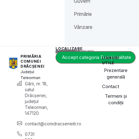
Guvern
Primărie
Vânzare
LOCALIZARE
Acest conținut este blocat până când acceptați categoria corespunzătoare de cookie-uri.
PRIMĂRIA
Accept categoria Funcționalitate
LINKURI
COMUNEI
UTILE
DRĂCȘENEI
Prezentare
Județul
generală
Teleorman
Gării, nr. 18,
Contact
satul
Drăcșenei,
Termeni și
județul
condiții
Teleorman,
147120
contact@comdracseneitr.ro
0731