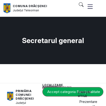
COMUNA DRĂCȘENEI
Județul
Teleorman
Secretarul general
LOCALIZARE
Acest conținut este blocat până când acceptați categoria corespunzătoare de cookie-uri.
PRIMĂRIA
Accept categoria Funcționalitate
LINKURI
COMUNEI
UTILE
DRĂCȘENEI
Prezentare
Județul