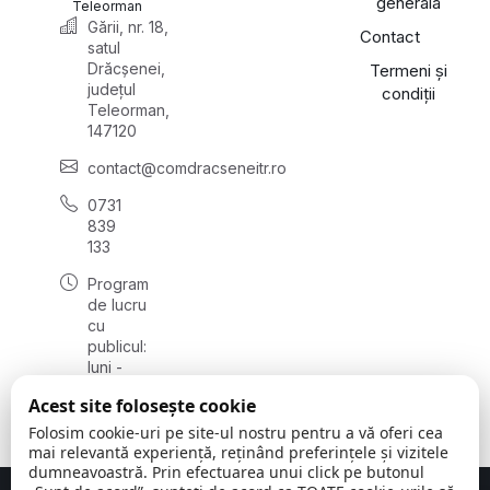
generală
Teleorman
Gării, nr. 18,
Contact
satul
Drăcșenei,
Termeni și
județul
condiții
Teleorman,
147120
contact@comdracseneitr.ro
0731
839
133
Program
de lucru
cu
publicul:
luni -
vineri
Acest site folosește cookie
08:00 -
16:00
Folosim cookie-uri pe site-ul nostru pentru a vă oferi cea
mai relevantă experiență, reținând preferințele și vizitele
dumneavoastră. Prin efectuarea unui click pe butonul