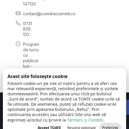
147120
contact@comdracseneitr.ro
0731
839
133
Program
de lucru
cu
publicul:
luni -
vineri
Acest site folosește cookie
08:00 -
16:00
Folosim cookie-uri pe site-ul nostru pentru a vă oferi cea
mai relevantă experiență, reținând preferințele și vizitele
dumneavoastră. Prin efectuarea unui click pe butonul
„Sunt de acord”, sunteți de acord ca TOATE cookie-urile să
Open 
Concept realizat de
Big Media Relații Publice SRL
fie utilizate. De asemenea, puteți să refuzați cookie-urile
opționale prin apăsarea butonului „Refuz”. Prin
continuarea accesării sau utilizării Site-ului web vă
Comuna
©
Toate
exprimați acordul cu privire la
Drăcșenei |
Termeni și Condiții
2026
drepturile
.
Județul
rezervate
Accept TOATE
Resping opționale
Preferințe