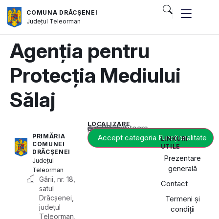
COMUNA DRĂCȘENEI
Județul
Teleorman
Agenția pentru
Protecția Mediului
Sălaj
LOCALIZARE
Acest conținut este blocat până când acceptați categoria corespunzătoare de cookie-uri.
PRIMĂRIA
Accept categoria Funcționalitate
LINKURI
COMUNEI
UTILE
DRĂCȘENEI
Prezentare
Județul
generală
Teleorman
Gării, nr. 18,
Contact
satul
Drăcșenei,
Termeni și
județul
condiții
Teleorman,