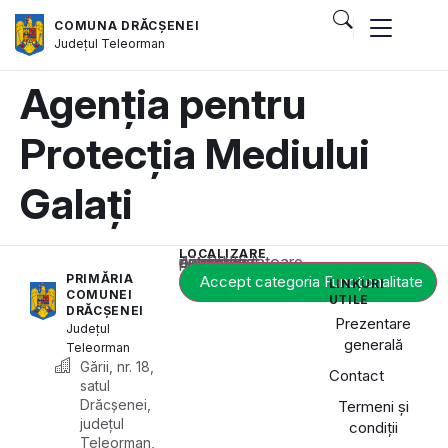
COMUNA DRĂCȘENEI
Județul
Teleorman
Agenția pentru
Protecția Mediului
Galați
LOCALIZARE
Acest conținut este blocat până când acceptați categoria corespunzătoare de cookie-uri.
PRIMĂRIA
Accept categoria Funcționalitate
LINKURI
COMUNEI
UTILE
DRĂCȘENEI
Prezentare
Județul
generală
Teleorman
Gării, nr. 18,
Contact
satul
Drăcșenei,
Termeni și
județul
condiții
Teleorman,