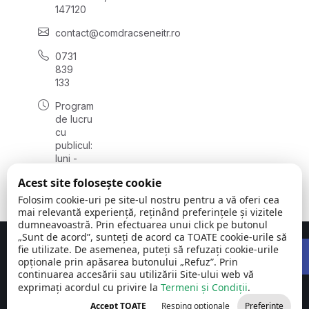
147120
contact@comdracseneitr.ro
0731
839
133
Program
de lucru
cu
publicul:
luni -
vineri
Acest site folosește cookie
08:00 -
16:00
Folosim cookie-uri pe site-ul nostru pentru a vă oferi cea
mai relevantă experiență, reținând preferințele și vizitele
dumneavoastră. Prin efectuarea unui click pe butonul
„Sunt de acord”, sunteți de acord ca TOATE cookie-urile să
Open 
Concept realizat de
Big Media Relații Publice SRL
fie utilizate. De asemenea, puteți să refuzați cookie-urile
opționale prin apăsarea butonului „Refuz”. Prin
continuarea accesării sau utilizării Site-ului web vă
Comuna
©
Toate
exprimați acordul cu privire la
Drăcșenei |
Termeni și Condiții
2026
drepturile
.
Județul
rezervate
Accept TOATE
Resping opționale
Preferințe