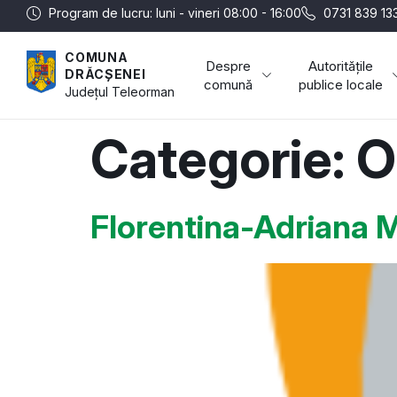
Program de lucru: luni - vineri 08:00 - 16:00
0731 839 13
COMUNA
Despre
Autoritățile
DRĂCȘENEI
comună
publice locale
Județul
Teleorman
Categorie:
O
Florentina-Adriana